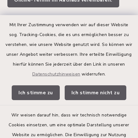
Online-Termin im Rathaus vereinbaren.
Quicklinks
Mit Ihrer Zustimmung verwenden wir auf dieser Website
sog. Tracking-Cookies, die es uns ermöglichen besser zu
Kreis Segeberg
verstehen, wie unsere Website genutzt wird. So können wir
Land Schleswig-Holstein
unser Angebot weiter verbessern. Ihre erteilte Einwilligung
hierfür können Sie jederzeit über den Link in unseren
Kita-Portal
Datenschutzhinweisen
widerrufen.
Stadtwerke
Ich stimme zu
Ich stimme nicht zu
Bürgerinformationsbroschüre
Wir weisen darauf hin, dass wir technisch notwendige
Cookies einsetzen, um eine optimale Darstellung unserer
Website zu ermöglichen. Die Einwilligung zur Nutzung