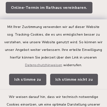
Online-Termin im Rathaus vereinbaren.
Quicklinks
Mit Ihrer Zustimmung verwenden wir auf dieser Website
sog. Tracking-Cookies, die es uns ermöglichen besser zu
Kreis Segeberg
verstehen, wie unsere Website genutzt wird. So können wir
Land Schleswig-Holstein
unser Angebot weiter verbessern. Ihre erteilte Einwilligung
hierfür können Sie jederzeit über den Link in unseren
Kita-Portal
Datenschutzhinweisen
widerrufen.
Stadtwerke
Ich stimme zu
Ich stimme nicht zu
Bürgerinformationsbroschüre
Wir weisen darauf hin, dass wir technisch notwendige
Cookies einsetzen, um eine optimale Darstellung unserer