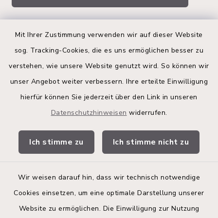
Quicklinks
Mit Ihrer Zustimmung verwenden wir auf dieser Website
sog. Tracking-Cookies, die es uns ermöglichen besser zu
Kreis Segeberg
verstehen, wie unsere Website genutzt wird. So können wir
Land Schleswig-Holstein
unser Angebot weiter verbessern. Ihre erteilte Einwilligung
hierfür können Sie jederzeit über den Link in unseren
Kita-Portal
Datenschutzhinweisen
widerrufen.
Stadtwerke
Ich stimme zu
Ich stimme nicht zu
Bürgerinformationsbroschüre
Wir weisen darauf hin, dass wir technisch notwendige
Cookies einsetzen, um eine optimale Darstellung unserer
Website zu ermöglichen. Die Einwilligung zur Nutzung
Kontakt