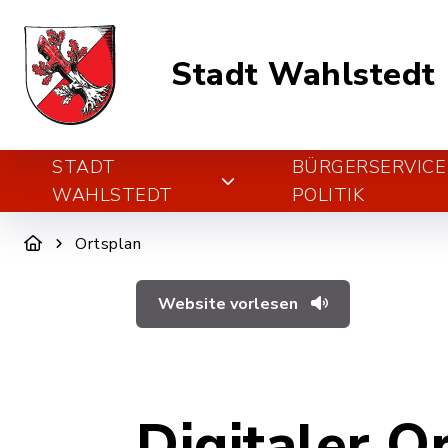
Stadt Wahlstedt
STADT
BÜRGERSERVICE
WAHLSTEDT
POLITIK
Ortsplan
Website vorlesen
Digitaler O