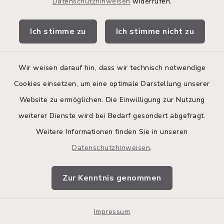
Datenschutzhinweisen
widerrufen.
Ich stimme zu
Ich stimme nicht zu
Ehmke
Manufakturtischlerei
Wir weisen darauf hin, dass wir technisch notwendige
Cookies einsetzen, um eine optimale Darstellung unserer
Willy-Pelz-Straße 6, 23812
Website zu ermöglichen. Die Einwilligung zur Nutzung
Wahlstedt
weiterer Dienste wird bei Bedarf gesondert abgefragt.
04554 905950
Weitere Informationen finden Sie in unseren
http://www.manulux.de/
Datenschutzhinweisen
.
Zur Kenntnis genommen
Energie und Wasser
Wahlstedt/ Bad
Impressum