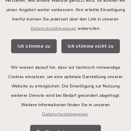
verstehen, wie unsere Website genutzt wird. So können wir
Land Schleswig-Holstein
unser Angebot weiter verbessern. Ihre erteilte Einwilligung
hierfür können Sie jederzeit über den Link in unseren
Kita-Portal
Datenschutzhinweisen
widerrufen.
Stadtwerke
Ich stimme zu
Ich stimme nicht zu
Bürgerinformationsbroschüre
Wir weisen darauf hin, dass wir technisch notwendige
Cookies einsetzen, um eine optimale Darstellung unserer
Website zu ermöglichen. Die Einwilligung zur Nutzung
Kontakt
weiterer Dienste wird bei Bedarf gesondert abgefragt.
Weitere Informationen finden Sie in unseren
Barrierefreiheit
Datenschutzhinweisen
.
Datenschutz