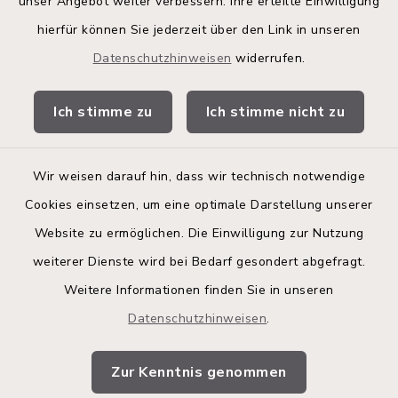
Land Schleswig-Holstein
unser Angebot weiter verbessern. Ihre erteilte Einwilligung
hierfür können Sie jederzeit über den Link in unseren
Kita-Portal
Datenschutzhinweisen
widerrufen.
Stadtwerke
Ich stimme zu
Ich stimme nicht zu
Bürgerinformationsbroschüre
Wir weisen darauf hin, dass wir technisch notwendige
Cookies einsetzen, um eine optimale Darstellung unserer
Website zu ermöglichen. Die Einwilligung zur Nutzung
Kontakt
weiterer Dienste wird bei Bedarf gesondert abgefragt.
Weitere Informationen finden Sie in unseren
Barrierefreiheit
Datenschutzhinweisen
.
Datenschutz
Zur Kenntnis genommen
Impressum