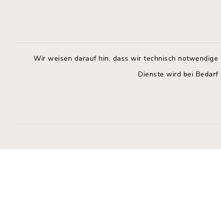
Rathaus Wahlstedt
Öffnun
Montag bis
Markt 3
23812 Wahlstedt
09:00-12:
Wir weisen darauf hin, dass wir technisch notwendige 
04554 701-0
Donnerstag 
Dienste wird bei Bedarf
info@wahlstedt.de
14:00-18:
Freitag:
geschloss
Kontakt
Barrierefreiheit
Datenschutz