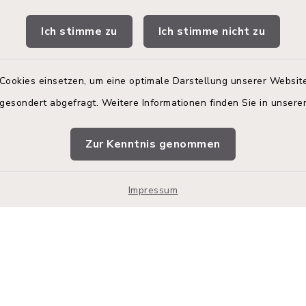
gszeiten
Terminbuchung
Ich stimme zu
Ich stimme nicht zu
 Donnerstag:
Buchen Sie Ihren Termin!
00 Uhr
Nutzen Sie bitte unser
Terminmanagement-Sys
Cookies einsetzen, um eine optimale Darstellung unserer Website
zusätzlich:
einen Termin im Rathaus
 gesondert abgefragt. Weitere Informationen finden Sie in unser
vereinbaren.
00 Uhr
Online-Termin im R
Zur Kenntnis genommen
vereinbaren.
en
Impressum
Impressum
Sitemap
Cookie-Einstellungen