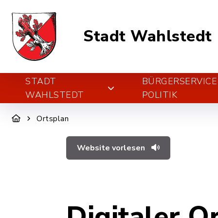
Stadt Wahlstedt
STADT
BÜRGERSERVICE
WAHLSTEDT
POLITIK
Ortsplan
Website vorlesen
Digitaler O