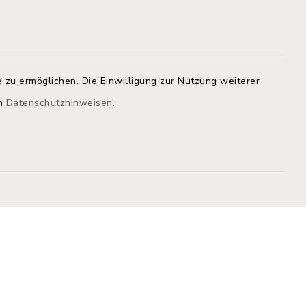
Quicklinks
Kreis Segeberg
Land Schleswig-Holstein
tem, um
 zu ermöglichen. Die Einwilligung zur Nutzung weiterer
 zu
Kita-Portal
en
Datenschutzhinweisen
.
Stadtwerke
athaus
Bürgerinformationsbroschüre