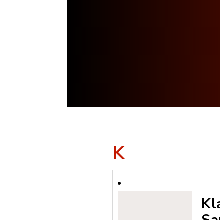
K
Kl
Sa