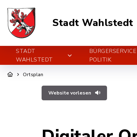
Stadt Wahlstedt
STADT
BÜRGERSERVICE
WAHLSTEDT
POLITIK
Ortsplan
Website vorlesen
Digitaler O