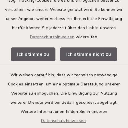
sog. Tracking-Cookies, die es uns ermöglichen besser zu
Kreis Segeberg
verstehen, wie unsere Website genutzt wird. So können wir
Land Schleswig-Holstein
unser Angebot weiter verbessern. Ihre erteilte Einwilligung
hierfür können Sie jederzeit über den Link in unseren
Kita-Portal
Datenschutzhinweisen
widerrufen.
Stadtwerke
Ich stimme zu
Ich stimme nicht zu
Bürgerinformationsbroschüre
Wir weisen darauf hin, dass wir technisch notwendige
Cookies einsetzen, um eine optimale Darstellung unserer
Website zu ermöglichen. Die Einwilligung zur Nutzung
Kontakt
weiterer Dienste wird bei Bedarf gesondert abgefragt.
Weitere Informationen finden Sie in unseren
Barrierefreiheit
Datenschutzhinweisen
.