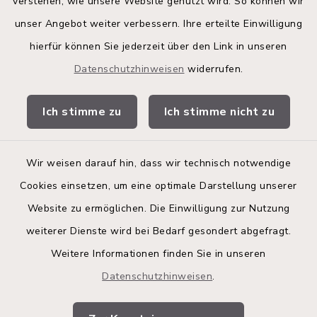
verstehen, wie unsere Website genutzt wird. So können wir
Land Schleswig-Holstein
unser Angebot weiter verbessern. Ihre erteilte Einwilligung
hierfür können Sie jederzeit über den Link in unseren
Kita-Portal
Datenschutzhinweisen
widerrufen.
Stadtwerke
Ich stimme zu
Ich stimme nicht zu
Bürgerinformationsbroschüre
Wir weisen darauf hin, dass wir technisch notwendige
Cookies einsetzen, um eine optimale Darstellung unserer
Website zu ermöglichen. Die Einwilligung zur Nutzung
Kontakt
weiterer Dienste wird bei Bedarf gesondert abgefragt.
Weitere Informationen finden Sie in unseren
Barrierefreiheit
Datenschutzhinweisen
.
Datenschutz