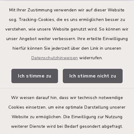
Quicklinks
Mit Ihrer Zustimmung verwenden wir auf dieser Website
sog. Tracking-Cookies, die es uns ermöglichen besser zu
Kreis Segeberg
verstehen, wie unsere Website genutzt wird. So können wir
Land Schleswig-Holstein
unser Angebot weiter verbessern. Ihre erteilte Einwilligung
hierfür können Sie jederzeit über den Link in unseren
Kita-Portal
Datenschutzhinweisen
widerrufen.
Stadtwerke
Ich stimme zu
Ich stimme nicht zu
Bürgerinformationsbroschüre
Wir weisen darauf hin, dass wir technisch notwendige
Cookies einsetzen, um eine optimale Darstellung unserer
Website zu ermöglichen. Die Einwilligung zur Nutzung
Kontakt
weiterer Dienste wird bei Bedarf gesondert abgefragt.