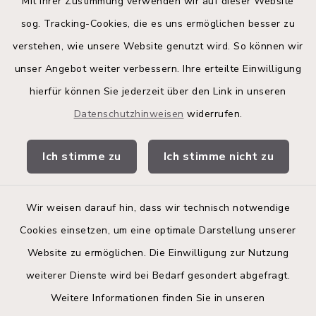
Quicklinks
Mit Ihrer Zustimmung verwenden wir auf dieser Website
sog. Tracking-Cookies, die es uns ermöglichen besser zu
Kreis Segeberg
verstehen, wie unsere Website genutzt wird. So können wir
Land Schleswig-Holstein
unser Angebot weiter verbessern. Ihre erteilte Einwilligung
hierfür können Sie jederzeit über den Link in unseren
Kita-Portal
Datenschutzhinweisen
widerrufen.
Stadtwerke
Ich stimme zu
Ich stimme nicht zu
Bürgerinformationsbroschüre
Wir weisen darauf hin, dass wir technisch notwendige
Cookies einsetzen, um eine optimale Darstellung unserer
Website zu ermöglichen. Die Einwilligung zur Nutzung
Kontakt
weiterer Dienste wird bei Bedarf gesondert abgefragt.
Weitere Informationen finden Sie in unseren
Barrierefreiheit