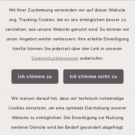
Quicklinks
Mit Ihrer Zustimmung verwenden wir auf dieser Website
sog. Tracking-Cookies, die es uns ermöglichen besser zu
Kreis Segeberg
verstehen, wie unsere Website genutzt wird. So können wir
Land Schleswig-Holstein
unser Angebot weiter verbessern. Ihre erteilte Einwilligung
hierfür können Sie jederzeit über den Link in unseren
Kita-Portal
Datenschutzhinweisen
widerrufen.
Stadtwerke
Ich stimme zu
Ich stimme nicht zu
Bürgerinformationsbroschüre
Wir weisen darauf hin, dass wir technisch notwendige
Cookies einsetzen, um eine optimale Darstellung unserer
Website zu ermöglichen. Die Einwilligung zur Nutzung
Kontakt
weiterer Dienste wird bei Bedarf gesondert abgefragt.