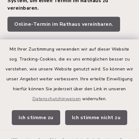
System, um einen Termin im Rathaus zu
vereinbaren.
Online-Termin im Rathaus vereinbaren.
Quicklinks
Mit Ihrer Zustimmung verwenden wir auf dieser Website
sog. Tracking-Cookies, die es uns ermöglichen besser zu
Kreis Segeberg
verstehen, wie unsere Website genutzt wird. So können wir
Land Schleswig-Holstein
unser Angebot weiter verbessern. Ihre erteilte Einwilligung
hierfür können Sie jederzeit über den Link in unseren
Kita-Portal
Datenschutzhinweisen
widerrufen.
Stadtwerke
Ich stimme zu
Ich stimme nicht zu
Bürgerinformationsbroschüre