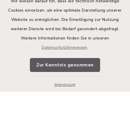
Wir weisen darauf hin, dass wir technisch notwendige
Cookies einsetzen, um eine optimale Darstellung unserer
Website zu ermöglichen. Die Einwilligung zur Nutzung
Kontakt
weiterer Dienste wird bei Bedarf gesondert abgefragt.
Weitere Informationen finden Sie in unseren
Barrierefreiheit
Datenschutzhinweisen
.
Datenschutz
Zur Kenntnis genommen
Impressum
Impressum
Sitemap
Cookie-Einstellungen