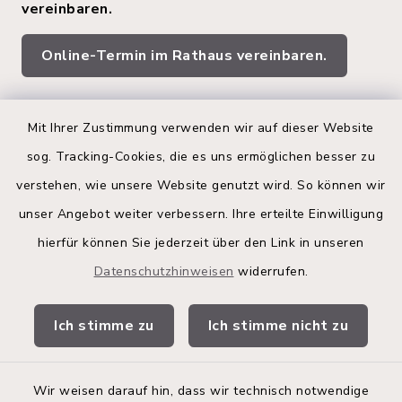
vereinbaren.
Online-Termin im Rathaus vereinbaren.
Quicklinks
Mit Ihrer Zustimmung verwenden wir auf dieser Website
sog. Tracking-Cookies, die es uns ermöglichen besser zu
Kreis Segeberg
verstehen, wie unsere Website genutzt wird. So können wir
Land Schleswig-Holstein
unser Angebot weiter verbessern. Ihre erteilte Einwilligung
hierfür können Sie jederzeit über den Link in unseren
Kita-Portal
Datenschutzhinweisen
widerrufen.
Stadtwerke
Ich stimme zu
Ich stimme nicht zu
Bürgerinformationsbroschüre
Wir weisen darauf hin, dass wir technisch notwendige