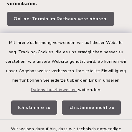
vereinbaren.
Online-Termin im Rathaus vereinbaren.
Quicklinks
Mit Ihrer Zustimmung verwenden wir auf dieser Website
sog. Tracking-Cookies, die es uns ermöglichen besser zu
Kreis Segeberg
verstehen, wie unsere Website genutzt wird. So können wir
Land Schleswig-Holstein
unser Angebot weiter verbessern. Ihre erteilte Einwilligung
hierfür können Sie jederzeit über den Link in unseren
Kita-Portal
Datenschutzhinweisen
widerrufen.
Stadtwerke
Ich stimme zu
Ich stimme nicht zu
Bürgerinformationsbroschüre
Wir weisen darauf hin, dass wir technisch notwendige