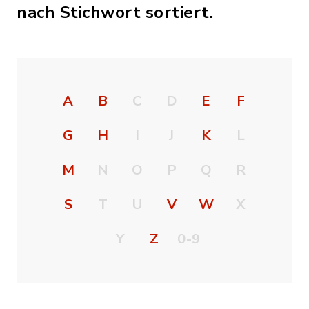
nach Stichwort sortiert.
A
B
C
D
E
F
G
H
I
J
K
L
M
N
O
P
Q
R
S
T
U
V
W
X
Y
Z
0-9