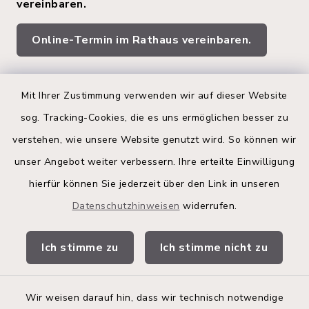
vereinbaren.
Online-Termin im Rathaus vereinbaren.
Quicklinks
Mit Ihrer Zustimmung verwenden wir auf dieser Website
sog. Tracking-Cookies, die es uns ermöglichen besser zu
Kreis Segeberg
verstehen, wie unsere Website genutzt wird. So können wir
Land Schleswig-Holstein
unser Angebot weiter verbessern. Ihre erteilte Einwilligung
hierfür können Sie jederzeit über den Link in unseren
Kita-Portal
Datenschutzhinweisen
widerrufen.
Stadtwerke
Ich stimme zu
Ich stimme nicht zu
Bürgerinformationsbroschüre
Wir weisen darauf hin, dass wir technisch notwendige