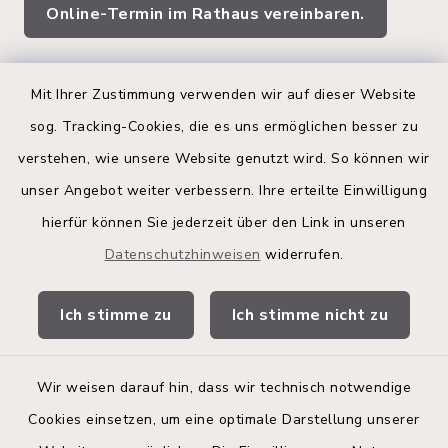
Online-Termin im Rathaus vereinbaren.
Quicklinks
Mit Ihrer Zustimmung verwenden wir auf dieser Website
sog. Tracking-Cookies, die es uns ermöglichen besser zu
Kreis Segeberg
verstehen, wie unsere Website genutzt wird. So können wir
Land Schleswig-Holstein
unser Angebot weiter verbessern. Ihre erteilte Einwilligung
hierfür können Sie jederzeit über den Link in unseren
Kita-Portal
Datenschutzhinweisen
widerrufen.
Stadtwerke
Ich stimme zu
Ich stimme nicht zu
Bürgerinformationsbroschüre
Wir weisen darauf hin, dass wir technisch notwendige
Cookies einsetzen, um eine optimale Darstellung unserer