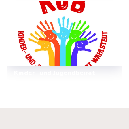
Aqua Fun – Ein Erlebnis für Jung und
Alt
Mehr lesen
Kinder- und Jugendbeirat
Ein offenes Ohr für eure Fragen,
Wünsche und Anregungen!
Mehr lesen