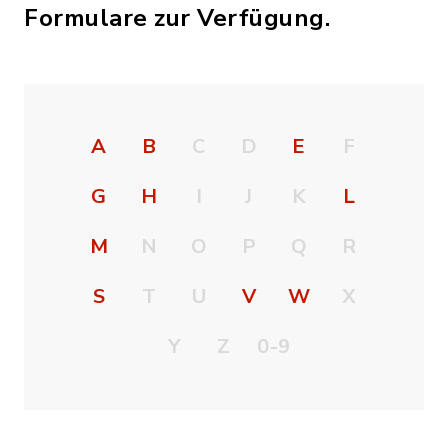
Formulare zur Verfügung.
A
B
C
D
E
F
G
H
I
J
K
L
M
N
O
P
Q
R
S
T
U
V
W
X
Y
Z
0-9