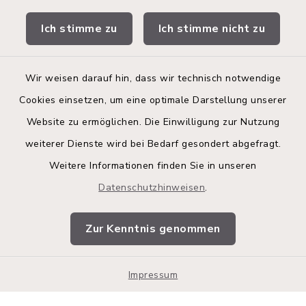
Stadtwerke
Ich stimme zu
Ich stimme nicht zu
Bürgerinformationsbroschüre
Wir weisen darauf hin, dass wir technisch notwendige
Cookies einsetzen, um eine optimale Darstellung unserer
Website zu ermöglichen. Die Einwilligung zur Nutzung
Kontakt
weiterer Dienste wird bei Bedarf gesondert abgefragt.
Weitere Informationen finden Sie in unseren
Barrierefreiheit
Datenschutzhinweisen
.
Datenschutz
Zur Kenntnis genommen
Impressum
Impressum
Sitemap