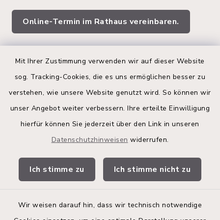
Online-Termin im Rathaus vereinbaren.
Quicklinks
Mit Ihrer Zustimmung verwenden wir auf dieser Website
sog. Tracking-Cookies, die es uns ermöglichen besser zu
Kreis Segeberg
verstehen, wie unsere Website genutzt wird. So können wir
Land Schleswig-Holstein
unser Angebot weiter verbessern. Ihre erteilte Einwilligung
hierfür können Sie jederzeit über den Link in unseren
Kita-Portal
Datenschutzhinweisen
widerrufen.
Stadtwerke
Ich stimme zu
Ich stimme nicht zu
Bürgerinformationsbroschüre
Wir weisen darauf hin, dass wir technisch notwendige