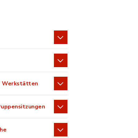
ebversion.pdf, Dateierweiterung: pdf, Dateigr
he Werkstätten
gruppensitzungen
che