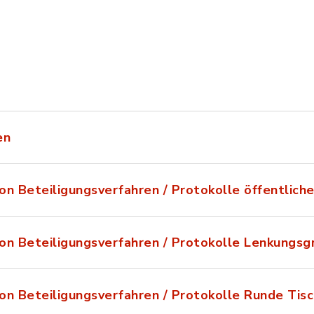
23_05_22_ISEK_Wahlstedt_Erlaeuterungsbericht_W
en
on Beteiligungsverfahren / Protokolle öffentlic
on Beteiligungsverfahren / Protokolle Lenkungs
on Beteiligungsverfahren / Protokolle Runde Tis