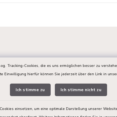
og. Tracking-Cookies, die es uns ermöglichen besser zu versteh
te Einwilligung hierfür können Sie jederzeit über den Link in uns
gszeiten
Terminbuchung
Ich stimme zu
Ich stimme nicht zu
 Donnerstag:
Buchen Sie Ihren Termin!
00 Uhr
Nutzen Sie bitte unser
Terminmanagement-Sys
Cookies einsetzen, um eine optimale Darstellung unserer Website
zusätzlich:
einen Termin im Rathaus