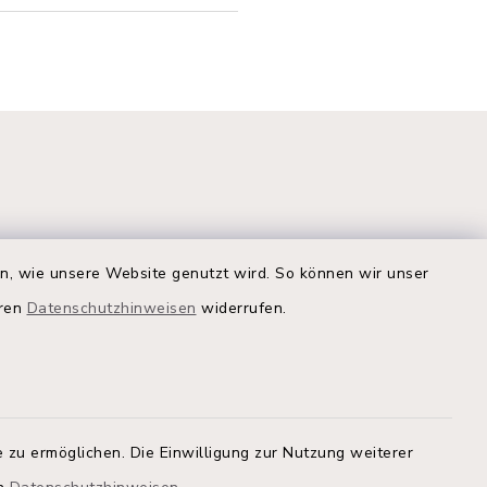
en, wie unsere Website genutzt wird. So können wir unser
eren
Datenschutzhinweisen
widerrufen.
Quicklinks
Kreis Segeberg
Land Schleswig-Holstein
tem, um
 zu ermöglichen. Die Einwilligung zur Nutzung weiterer
 zu
Kita-Portal