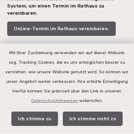
System, um einen Termin im Rathaus zu
vereinbaren.
Online-Termin im Rathaus vereinbaren.
Quicklinks
Mit Ihrer Zustimmung verwenden wir auf dieser Website
sog. Tracking-Cookies, die es uns ermöglichen besser zu
Kreis Segeberg
verstehen, wie unsere Website genutzt wird. So können wir
Land Schleswig-Holstein
unser Angebot weiter verbessern. Ihre erteilte Einwilligung
hierfür können Sie jederzeit über den Link in unseren
Kita-Portal
Datenschutzhinweisen
widerrufen.
Stadtwerke
Ich stimme zu
Ich stimme nicht zu
Bürgerinformationsbroschüre