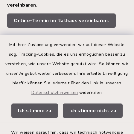
vereinbaren.
Online-Termin im Rathaus vereinbaren.
Quicklinks
Mit Ihrer Zustimmung verwenden wir auf dieser Website
sog. Tracking-Cookies, die es uns ermöglichen besser zu
Kreis Segeberg
verstehen, wie unsere Website genutzt wird. So können wir
Land Schleswig-Holstein
unser Angebot weiter verbessern. Ihre erteilte Einwilligung
hierfür können Sie jederzeit über den Link in unseren
Kita-Portal
Datenschutzhinweisen
widerrufen.
Stadtwerke
Ich stimme zu
Ich stimme nicht zu
Bürgerinformationsbroschüre
Wir weisen darauf hin, dass wir technisch notwendige