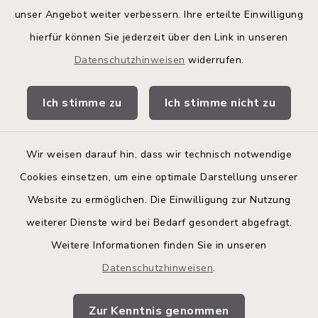
Land Schleswig-Holstein
unser Angebot weiter verbessern. Ihre erteilte Einwilligung
hierfür können Sie jederzeit über den Link in unseren
Kita-Portal
Datenschutzhinweisen
widerrufen.
Stadtwerke
Ich stimme zu
Ich stimme nicht zu
Bürgerinformationsbroschüre
Wir weisen darauf hin, dass wir technisch notwendige
Cookies einsetzen, um eine optimale Darstellung unserer
Website zu ermöglichen. Die Einwilligung zur Nutzung
Kontakt
weiterer Dienste wird bei Bedarf gesondert abgefragt.
Weitere Informationen finden Sie in unseren
Barrierefreiheit
Datenschutzhinweisen
.
Datenschutz
Zur Kenntnis genommen