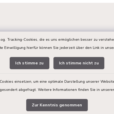
og. Tracking-Cookies, die es uns ermöglichen besser zu versteh
te Einwilligung hierfür können Sie jederzeit über den Link in uns
gszeiten
Terminbuchung
Ich stimme zu
Ich stimme nicht zu
 Donnerstag:
Buchen Sie Ihren Termin!
00 Uhr
Nutzen Sie bitte unser
Terminmanagement-Sys
Cookies einsetzen, um eine optimale Darstellung unserer Website
zusätzlich:
einen Termin im Rathaus
 gesondert abgefragt. Weitere Informationen finden Sie in unser
vereinbaren.
00 Uhr
Zur Kenntnis genommen
Online-Termin im R
vereinbaren.