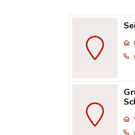
Se
Gr
Sc