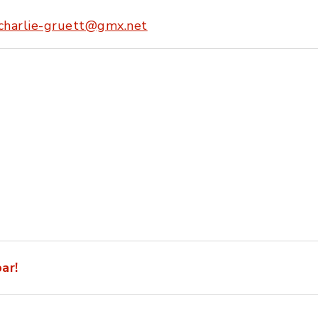
charlie-gruett@gmx.net
ar!