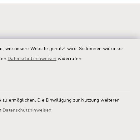
en, wie unsere Website genutzt wird. So können wir unser
eren
Datenschutzhinweisen
widerrufen.
Quicklinks
Kreis Segeberg
Land Schleswig-Holstein
tem, um
 zu ermöglichen. Die Einwilligung zur Nutzung weiterer
 zu
Kita-Portal
en
Datenschutzhinweisen
.
Stadtwerke
athaus
Bürgerinformationsbroschüre