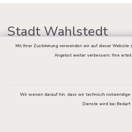
Stadt Wahlstedt
Mit Ihrer Zustimmung verwenden wir auf dieser Website s
Angebot weiter verbessern. Ihre erteil
Rathaus Wahlstedt
Öffnun
Montag bis
Markt 3
23812 Wahlstedt
09:00-12:
Wir weisen darauf hin, dass wir technisch notwendige 
04554 701-0
Donnerstag 
Dienste wird bei Bedarf
info@wahlstedt.de
14:00-18:
Freitag: