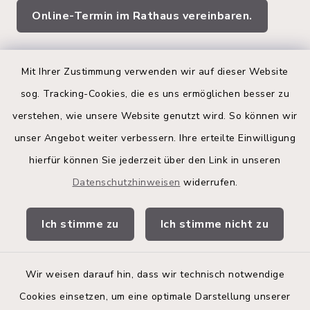
Online-Termin im Rathaus vereinbaren.
Quicklinks
Mit Ihrer Zustimmung verwenden wir auf dieser Website
sog. Tracking-Cookies, die es uns ermöglichen besser zu
Kreis Segeberg
verstehen, wie unsere Website genutzt wird. So können wir
Land Schleswig-Holstein
unser Angebot weiter verbessern. Ihre erteilte Einwilligung
hierfür können Sie jederzeit über den Link in unseren
Kita-Portal
Datenschutzhinweisen
widerrufen.
Stadtwerke
Ich stimme zu
Ich stimme nicht zu
Bürgerinformationsbroschüre
Wir weisen darauf hin, dass wir technisch notwendige
Cookies einsetzen, um eine optimale Darstellung unserer