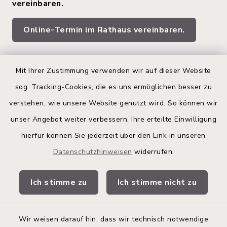
vereinbaren.
Online-Termin im Rathaus vereinbaren.
Quicklinks
Mit Ihrer Zustimmung verwenden wir auf dieser Website
sog. Tracking-Cookies, die es uns ermöglichen besser zu
Kreis Segeberg
verstehen, wie unsere Website genutzt wird. So können wir
Land Schleswig-Holstein
unser Angebot weiter verbessern. Ihre erteilte Einwilligung
hierfür können Sie jederzeit über den Link in unseren
Kita-Portal
Datenschutzhinweisen
widerrufen.
Stadtwerke
Ich stimme zu
Ich stimme nicht zu
Bürgerinformationsbroschüre
Wir weisen darauf hin, dass wir technisch notwendige