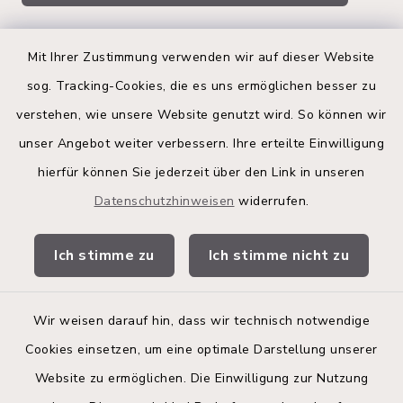
Quicklinks
Mit Ihrer Zustimmung verwenden wir auf dieser Website
sog. Tracking-Cookies, die es uns ermöglichen besser zu
Kreis Segeberg
verstehen, wie unsere Website genutzt wird. So können wir
Land Schleswig-Holstein
unser Angebot weiter verbessern. Ihre erteilte Einwilligung
hierfür können Sie jederzeit über den Link in unseren
Kita-Portal
Datenschutzhinweisen
widerrufen.
Stadtwerke
Ich stimme zu
Ich stimme nicht zu
Bürgerinformationsbroschüre
Wir weisen darauf hin, dass wir technisch notwendige
Cookies einsetzen, um eine optimale Darstellung unserer
Website zu ermöglichen. Die Einwilligung zur Nutzung
Kontakt