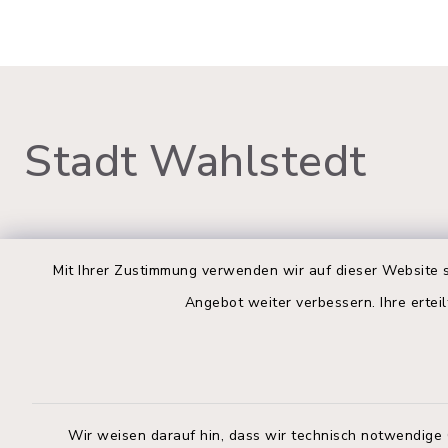
Stadt Wahlstedt
Rathaus Wahlstedt
Öffnun
Mit Ihrer Zustimmung verwenden wir auf dieser Website s
Angebot weiter verbessern. Ihre erteil
Montag bis
Markt 3
23812 Wahlstedt
09:00-12:
04554 701-0
Donnerstag 
info@wahlstedt.de
14:00-18:
Wir weisen darauf hin, dass wir technisch notwendige 