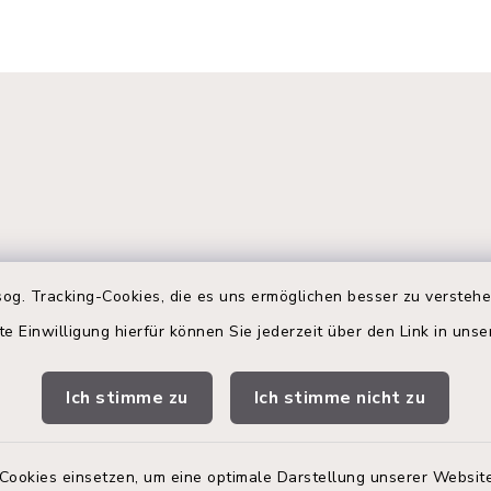
gszeiten
Terminbuchung
og. Tracking-Cookies, die es uns ermöglichen besser zu versteh
te Einwilligung hierfür können Sie jederzeit über den Link in uns
 Donnerstag:
Buchen Sie Ihren Termin!
00 Uhr
Nutzen Sie bitte unser
Ich stimme zu
Ich stimme nicht zu
Terminmanagement-Sys
zusätzlich:
einen Termin im Rathaus
vereinbaren.
00 Uhr
Cookies einsetzen, um eine optimale Darstellung unserer Website