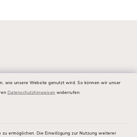
Quicklinks
en, wie unsere Website genutzt wird. So können wir unser
eren
Datenschutzhinweisen
widerrufen.
Kreis Segeberg
Land Schleswig-Holstein
tem, um
 zu
Kita-Portal
 zu ermöglichen. Die Einwilligung zur Nutzung weiterer
Stadtwerke