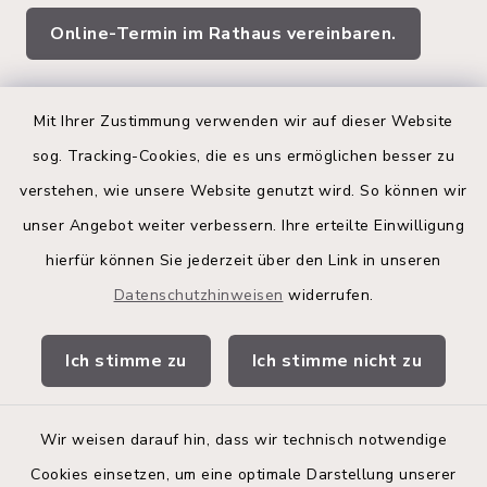
Online-Termin im Rathaus vereinbaren.
Quicklinks
Mit Ihrer Zustimmung verwenden wir auf dieser Website
sog. Tracking-Cookies, die es uns ermöglichen besser zu
Kreis Segeberg
verstehen, wie unsere Website genutzt wird. So können wir
Land Schleswig-Holstein
unser Angebot weiter verbessern. Ihre erteilte Einwilligung
hierfür können Sie jederzeit über den Link in unseren
Kita-Portal
Datenschutzhinweisen
widerrufen.
Stadtwerke
Ich stimme zu
Ich stimme nicht zu
Bürgerinformationsbroschüre
Wir weisen darauf hin, dass wir technisch notwendige
Cookies einsetzen, um eine optimale Darstellung unserer