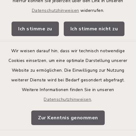
hierfür können Sie jederzeit über den Link in unseren
Kita-Portal
Datenschutzhinweisen
widerrufen.
Stadtwerke
Ich stimme zu
Ich stimme nicht zu
Bürgerinformationsbroschüre
Wir weisen darauf hin, dass wir technisch notwendige
Cookies einsetzen, um eine optimale Darstellung unserer
Website zu ermöglichen. Die Einwilligung zur Nutzung
Kontakt
weiterer Dienste wird bei Bedarf gesondert abgefragt.
Weitere Informationen finden Sie in unseren
Barrierefreiheit
Datenschutzhinweisen
.
Datenschutz
Zur Kenntnis genommen
Impressum