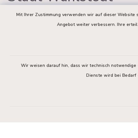
Mit Ihrer Zustimmung verwenden wir auf dieser Website s
Angebot weiter verbessern. Ihre erteil
Rathaus Wahlstedt
Öffnun
Montag bis
Markt 3
23812 Wahlstedt
09:00-12:
Wir weisen darauf hin, dass wir technisch notwendige 
04554 701-0
Donnerstag 
Dienste wird bei Bedarf
info@wahlstedt.de
14:00-18:
Freitag:
geschloss