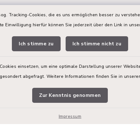
og. Tracking-Cookies, die es uns ermöglichen besser zu versteh
te Einwilligung hierfür können Sie jederzeit über den Link in uns
gszeiten
Terminbuchung
 Donnerstag:
Ich stimme zu
Ich stimme nicht zu
Buchen Sie Ihren Termin!
00 Uhr
Nutzen Sie bitte unser
Terminmanagement-Sys
Cookies einsetzen, um eine optimale Darstellung unserer Website
zusätzlich:
einen Termin im Rathaus
vereinbaren.
 gesondert abgefragt. Weitere Informationen finden Sie in unser
00 Uhr
Online-Termin im R
Zur Kenntnis genommen
vereinbaren.
en
Impressum