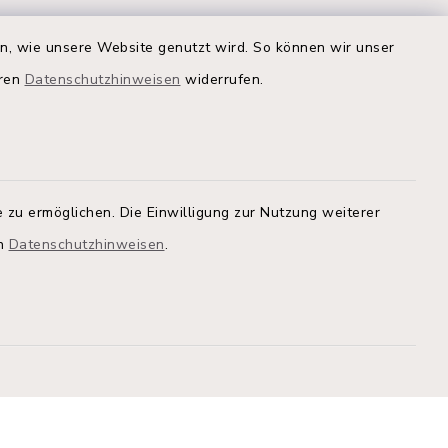
en, wie unsere Website genutzt wird. So können wir unser
eren
Datenschutzhinweisen
widerrufen.
Quicklinks
Kreis Segeberg
Land Schleswig-Holstein
tem, um
 zu ermöglichen. Die Einwilligung zur Nutzung weiterer
 zu
Kita-Portal
en
Datenschutzhinweisen
.
Stadtwerke
athaus
Bürgerinformationsbroschüre