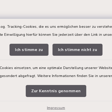
og. Tracking-Cookies, die es uns ermöglichen besser zu versteh
te Einwilligung hierfür können Sie jederzeit über den Link in uns
gszeiten
Terminbuchung
Ich stimme zu
Ich stimme nicht zu
 Donnerstag:
Buchen Sie Ihren Termin!
00 Uhr
Nutzen Sie bitte unser
Terminmanagement-Sys
Cookies einsetzen, um eine optimale Darstellung unserer Website
zusätzlich:
einen Termin im Rathaus
 gesondert abgefragt. Weitere Informationen finden Sie in unser
vereinbaren.
00 Uhr
Online-Termin im R
Zur Kenntnis genommen
vereinbaren.
en
Impressum