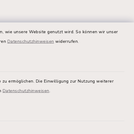
en, wie unsere Website genutzt wird. So können wir unser
eren
Datenschutzhinweisen
widerrufen.
Quicklinks
Kreis Segeberg
Land Schleswig-Holstein
tem, um
 zu ermöglichen. Die Einwilligung zur Nutzung weiterer
 zu
Kita-Portal
en
Datenschutzhinweisen
.
Stadtwerke
athaus
Bürgerinformationsbroschüre