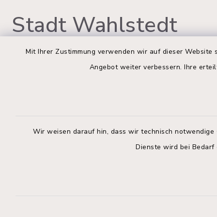
Stadt Wahlstedt
Mit Ihrer Zustimmung verwenden wir auf dieser Website s
Angebot weiter verbessern. Ihre erteil
Rathaus Wahlstedt
Öffnun
Montag bis
Markt 3
23812 Wahlstedt
09:00-12:
Wir weisen darauf hin, dass wir technisch notwendige 
04554 701-0
Donnerstag 
Dienste wird bei Bedarf
info@wahlstedt.de
14:00-18:
Freitag:
geschloss