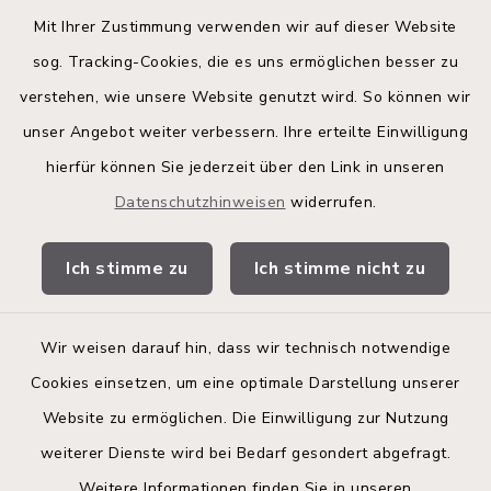
Quicklinks
Mit Ihrer Zustimmung verwenden wir auf dieser Website
sog. Tracking-Cookies, die es uns ermöglichen besser zu
Kreis Segeberg
verstehen, wie unsere Website genutzt wird. So können wir
Land Schleswig-Holstein
unser Angebot weiter verbessern. Ihre erteilte Einwilligung
hierfür können Sie jederzeit über den Link in unseren
Kita-Portal
Datenschutzhinweisen
widerrufen.
Stadtwerke
Ich stimme zu
Ich stimme nicht zu
Bürgerinformationsbroschüre
Wir weisen darauf hin, dass wir technisch notwendige
Cookies einsetzen, um eine optimale Darstellung unserer
Website zu ermöglichen. Die Einwilligung zur Nutzung
Kontakt
weiterer Dienste wird bei Bedarf gesondert abgefragt.
Weitere Informationen finden Sie in unseren