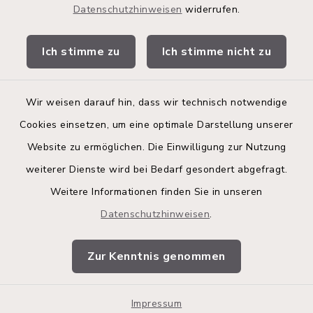
Datenschutzhinweisen
widerrufen.
Stadtwerke
Ich stimme zu
Ich stimme nicht zu
Bürgerinformationsbroschüre
Wir weisen darauf hin, dass wir technisch notwendige
Cookies einsetzen, um eine optimale Darstellung unserer
Website zu ermöglichen. Die Einwilligung zur Nutzung
Kontakt
weiterer Dienste wird bei Bedarf gesondert abgefragt.
Weitere Informationen finden Sie in unseren
Barrierefreiheit
Datenschutzhinweisen
.
Datenschutz
Zur Kenntnis genommen
Impressum
Impressum
Sitemap