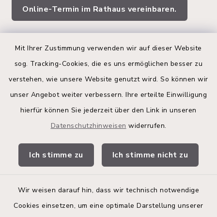
Online-Termin im Rathaus vereinbaren.
Quicklinks
Mit Ihrer Zustimmung verwenden wir auf dieser Website
sog. Tracking-Cookies, die es uns ermöglichen besser zu
Kreis Segeberg
verstehen, wie unsere Website genutzt wird. So können wir
Land Schleswig-Holstein
unser Angebot weiter verbessern. Ihre erteilte Einwilligung
hierfür können Sie jederzeit über den Link in unseren
Kita-Portal
Datenschutzhinweisen
widerrufen.
Stadtwerke
Ich stimme zu
Ich stimme nicht zu
Bürgerinformationsbroschüre
Wir weisen darauf hin, dass wir technisch notwendige
Cookies einsetzen, um eine optimale Darstellung unserer