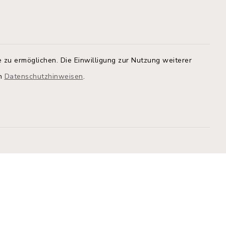
Quicklinks
Kreis Segeberg
Land Schleswig-Holstein
tem, um
 zu ermöglichen. Die Einwilligung zur Nutzung weiterer
 zu
Kita-Portal
en
Datenschutzhinweisen
.
Stadtwerke
athaus
Bürgerinformationsbroschüre