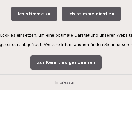
gszeiten
Terminbuchung
Ich stimme zu
Ich stimme nicht zu
 Donnerstag:
Buchen Sie Ihren Termin!
00 Uhr
Nutzen Sie bitte unser
Terminmanagement-Sys
Cookies einsetzen, um eine optimale Darstellung unserer Website
zusätzlich:
einen Termin im Rathaus
 gesondert abgefragt. Weitere Informationen finden Sie in unser
vereinbaren.
00 Uhr
Online-Termin im R
Zur Kenntnis genommen
vereinbaren.
en
Impressum
Impressum
Sitemap
Cookie-Einstellungen