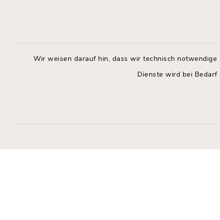
Rathaus Wahlstedt
Öffnun
Montag bis
Markt 3
23812 Wahlstedt
09:00-12:
Wir weisen darauf hin, dass wir technisch notwendige 
04554 701-0
Donnerstag 
Dienste wird bei Bedarf
info@wahlstedt.de
14:00-18:
Freitag:
geschloss
Kontakt
Barrierefreiheit
Datenschutz