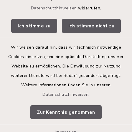
Kita-Portal
Datenschutzhinweisen
widerrufen.
Stadtwerke
Ich stimme zu
Ich stimme nicht zu
Bürgerinformationsbroschüre
Wir weisen darauf hin, dass wir technisch notwendige
Cookies einsetzen, um eine optimale Darstellung unserer
Website zu ermöglichen. Die Einwilligung zur Nutzung
Kontakt
weiterer Dienste wird bei Bedarf gesondert abgefragt.
Weitere Informationen finden Sie in unseren
Barrierefreiheit
Datenschutzhinweisen
.
Datenschutz
Zur Kenntnis genommen
Impressum