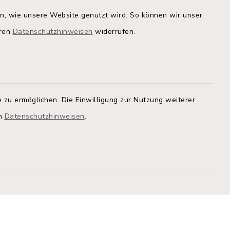
en, wie unsere Website genutzt wird. So können wir unser
eren
Datenschutzhinweisen
widerrufen.
Quicklinks
Kreis Segeberg
Land Schleswig-Holstein
tem, um
 zu ermöglichen. Die Einwilligung zur Nutzung weiterer
 zu
Kita-Portal
en
Datenschutzhinweisen
.
Stadtwerke
athaus
Bürgerinformationsbroschüre