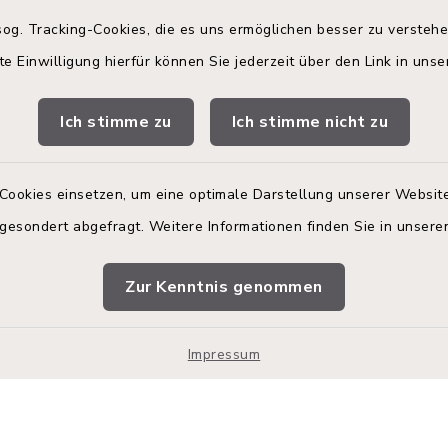
og. Tracking-Cookies, die es uns ermöglichen besser zu versteh
te Einwilligung hierfür können Sie jederzeit über den Link in uns
gszeiten
Terminbuchung
Ich stimme zu
Ich stimme nicht zu
 Donnerstag:
Buchen Sie Ihren Termin!
00 Uhr
Nutzen Sie bitte unser
Terminmanagement-Sys
Cookies einsetzen, um eine optimale Darstellung unserer Website
zusätzlich:
einen Termin im Rathaus
 gesondert abgefragt. Weitere Informationen finden Sie in unser
vereinbaren.
00 Uhr
Online-Termin im R
Zur Kenntnis genommen
vereinbaren.
en
Impressum