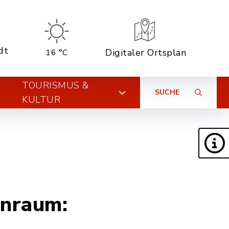
dt
Digitaler Ortsplan
16 °C
TOURISMUS &
SUCHE
KULTUR
enraum: