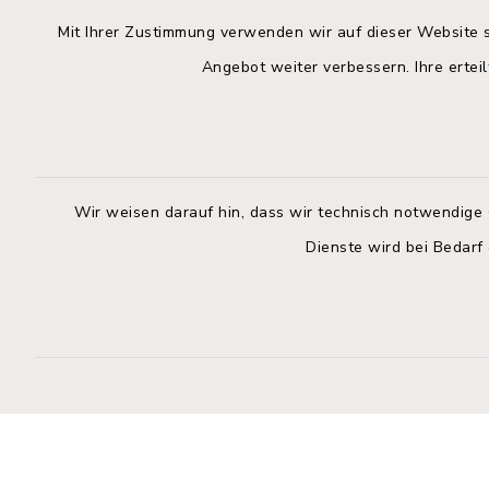
Mit Ihrer Zustimmung verwenden wir auf dieser Website s
Angebot weiter verbessern. Ihre erteil
Rathaus Wahlstedt
Öffnun
Montag bis
Markt 3
23812 Wahlstedt
09:00-12:
Wir weisen darauf hin, dass wir technisch notwendige 
04554 701-0
Donnerstag 
Dienste wird bei Bedarf
info@wahlstedt.de
14:00-18:
Freitag:
geschloss