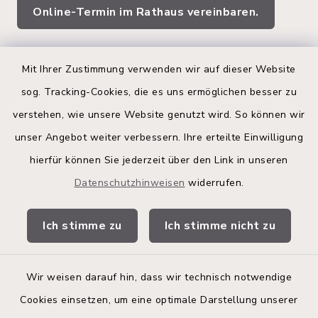
Online-Termin im Rathaus vereinbaren.
Quicklinks
Mit Ihrer Zustimmung verwenden wir auf dieser Website
sog. Tracking-Cookies, die es uns ermöglichen besser zu
Kreis Segeberg
verstehen, wie unsere Website genutzt wird. So können wir
Land Schleswig-Holstein
unser Angebot weiter verbessern. Ihre erteilte Einwilligung
hierfür können Sie jederzeit über den Link in unseren
Kita-Portal
Datenschutzhinweisen
widerrufen.
Stadtwerke
Ich stimme zu
Ich stimme nicht zu
Bürgerinformationsbroschüre
Wir weisen darauf hin, dass wir technisch notwendige
Cookies einsetzen, um eine optimale Darstellung unserer