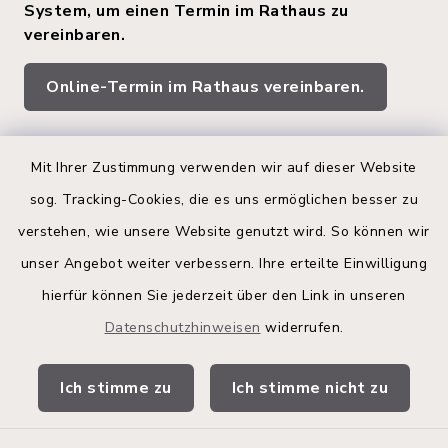
System, um einen Termin im Rathaus zu
vereinbaren.
Online-Termin im Rathaus vereinbaren.
Quicklinks
Mit Ihrer Zustimmung verwenden wir auf dieser Website
sog. Tracking-Cookies, die es uns ermöglichen besser zu
Kreis Segeberg
verstehen, wie unsere Website genutzt wird. So können wir
Land Schleswig-Holstein
unser Angebot weiter verbessern. Ihre erteilte Einwilligung
hierfür können Sie jederzeit über den Link in unseren
Kita-Portal
Datenschutzhinweisen
widerrufen.
Stadtwerke
Ich stimme zu
Ich stimme nicht zu
Bürgerinformationsbroschüre