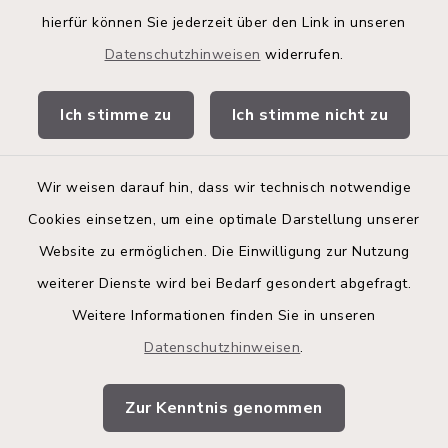
hierfür können Sie jederzeit über den Link in unseren
Kita-Portal
Datenschutzhinweisen
widerrufen.
Stadtwerke
Ich stimme zu
Ich stimme nicht zu
Bürgerinformationsbroschüre
Wir weisen darauf hin, dass wir technisch notwendige
Cookies einsetzen, um eine optimale Darstellung unserer
Website zu ermöglichen. Die Einwilligung zur Nutzung
Kontakt
weiterer Dienste wird bei Bedarf gesondert abgefragt.
Weitere Informationen finden Sie in unseren
Barrierefreiheit
Datenschutzhinweisen
.
Datenschutz
Zur Kenntnis genommen
Impressum