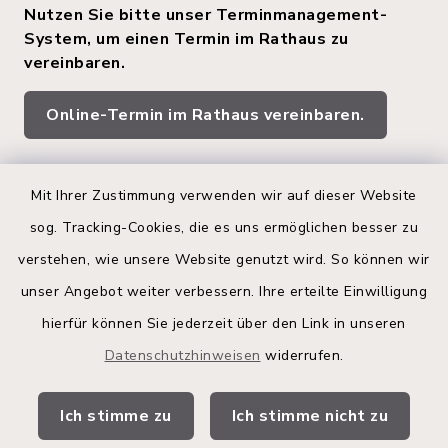
Nutzen Sie bitte unser Terminmanagement-
System, um einen Termin im Rathaus zu
vereinbaren.
Online-Termin im Rathaus vereinbaren.
Quicklinks
Mit Ihrer Zustimmung verwenden wir auf dieser Website
sog. Tracking-Cookies, die es uns ermöglichen besser zu
Kreis Segeberg
verstehen, wie unsere Website genutzt wird. So können wir
Land Schleswig-Holstein
unser Angebot weiter verbessern. Ihre erteilte Einwilligung
hierfür können Sie jederzeit über den Link in unseren
Kita-Portal
Datenschutzhinweisen
widerrufen.
Stadtwerke
Ich stimme zu
Ich stimme nicht zu
Bürgerinformationsbroschüre