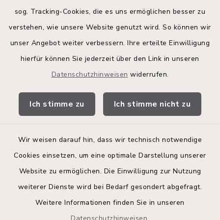
sog. Tracking-Cookies, die es uns ermöglichen besser zu
Kreis Segeberg
verstehen, wie unsere Website genutzt wird. So können wir
Land Schleswig-Holstein
unser Angebot weiter verbessern. Ihre erteilte Einwilligung
hierfür können Sie jederzeit über den Link in unseren
Kita-Portal
Datenschutzhinweisen
widerrufen.
Stadtwerke
Ich stimme zu
Ich stimme nicht zu
Bürgerinformationsbroschüre
Wir weisen darauf hin, dass wir technisch notwendige
Cookies einsetzen, um eine optimale Darstellung unserer
Website zu ermöglichen. Die Einwilligung zur Nutzung
Kontakt
weiterer Dienste wird bei Bedarf gesondert abgefragt.
Weitere Informationen finden Sie in unseren
Barrierefreiheit
Datenschutzhinweisen
.