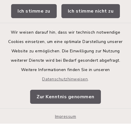
Stadtwerke
Ich stimme zu
Ich stimme nicht zu
Bürgerinformationsbroschüre
Wir weisen darauf hin, dass wir technisch notwendige
Cookies einsetzen, um eine optimale Darstellung unserer
Website zu ermöglichen. Die Einwilligung zur Nutzung
Kontakt
weiterer Dienste wird bei Bedarf gesondert abgefragt.
Weitere Informationen finden Sie in unseren
Barrierefreiheit
Datenschutzhinweisen
.
Datenschutz
Zur Kenntnis genommen
Impressum
Impressum
Sitemap