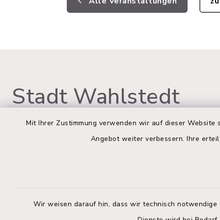
Alle Veranstaltungen
zu
Stadt Wahlstedt
Mit Ihrer Zustimmung verwenden wir auf dieser Website s
Angebot weiter verbessern. Ihre erteil
Rathaus Wahlstedt
Öffnun
Montag bis
Markt 3
23812 Wahlstedt
09:00-12:
Wir weisen darauf hin, dass wir technisch notwendige 
04554 701-0
Donnerstag 
Dienste wird bei Bedarf