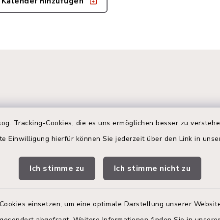
 Kalender hinzufügen
og. Tracking-Cookies, die es uns ermöglichen besser zu versteh
te Einwilligung hierfür können Sie jederzeit über den Link in uns
gszeiten
Terminbuchung
Ich stimme zu
Ich stimme nicht zu
 Donnerstag:
Buchen Sie Ihren Termin!
00 Uhr
Nutzen Sie bitte unser
Terminmanagement-Sys
Cookies einsetzen, um eine optimale Darstellung unserer Website
zusätzlich:
einen Termin im Rathaus
 gesondert abgefragt. Weitere Informationen finden Sie in unser