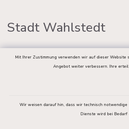
Stadt Wahlstedt
Rathaus Wahlstedt
Öffnun
Mit Ihrer Zustimmung verwenden wir auf dieser Website s
Angebot weiter verbessern. Ihre erteil
Montag bis
Markt 3
23812 Wahlstedt
09:00-12:
04554 701-0
Donnerstag 
info@wahlstedt.de
14:00-18:
Wir weisen darauf hin, dass wir technisch notwendige 
Dienste wird bei Bedarf
Freitag:
geschloss