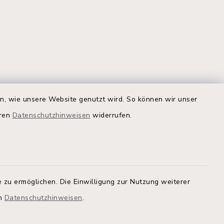
Quicklinks
en, wie unsere Website genutzt wird. So können wir unser
eren
Datenschutzhinweisen
widerrufen.
Kreis Segeberg
Land Schleswig-Holstein
tem, um
 zu
Kita-Portal
 zu ermöglichen. Die Einwilligung zur Nutzung weiterer
Stadtwerke
en
Datenschutzhinweisen
.
athaus
Bürgerinformationsbroschüre