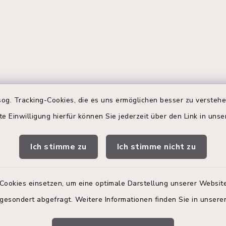
gszeiten
Terminbuchung
og. Tracking-Cookies, die es uns ermöglichen besser zu versteh
te Einwilligung hierfür können Sie jederzeit über den Link in uns
 Donnerstag:
Buchen Sie Ihren Termin!
00 Uhr
Nutzen Sie bitte unser
Ich stimme zu
Ich stimme nicht zu
Terminmanagement-Sys
zusätzlich:
einen Termin im Rathaus
vereinbaren.
00 Uhr
Cookies einsetzen, um eine optimale Darstellung unserer Website
 gesondert abgefragt. Weitere Informationen finden Sie in unser
Online-Termin im R
vereinbaren.
en