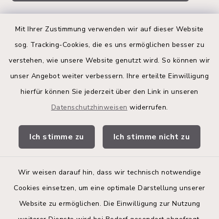
Quicklinks
Mit Ihrer Zustimmung verwenden wir auf dieser Website
sog. Tracking-Cookies, die es uns ermöglichen besser zu
Kreis Segeberg
verstehen, wie unsere Website genutzt wird. So können wir
Land Schleswig-Holstein
unser Angebot weiter verbessern. Ihre erteilte Einwilligung
hierfür können Sie jederzeit über den Link in unseren
Kita-Portal
Datenschutzhinweisen
widerrufen.
Stadtwerke
Ich stimme zu
Ich stimme nicht zu
Bürgerinformationsbroschüre
Wir weisen darauf hin, dass wir technisch notwendige
Cookies einsetzen, um eine optimale Darstellung unserer
Website zu ermöglichen. Die Einwilligung zur Nutzung
Kontakt