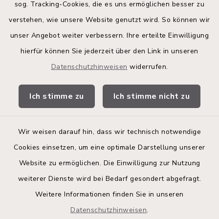
sog. Tracking-Cookies, die es uns ermöglichen besser zu
Kreis Segeberg
verstehen, wie unsere Website genutzt wird. So können wir
Land Schleswig-Holstein
unser Angebot weiter verbessern. Ihre erteilte Einwilligung
hierfür können Sie jederzeit über den Link in unseren
Kita-Portal
Datenschutzhinweisen
widerrufen.
Stadtwerke
Ich stimme zu
Ich stimme nicht zu
Bürgerinformationsbroschüre
Wir weisen darauf hin, dass wir technisch notwendige
Cookies einsetzen, um eine optimale Darstellung unserer
Website zu ermöglichen. Die Einwilligung zur Nutzung
Kontakt
weiterer Dienste wird bei Bedarf gesondert abgefragt.
Weitere Informationen finden Sie in unseren
Barrierefreiheit
Datenschutzhinweisen
.